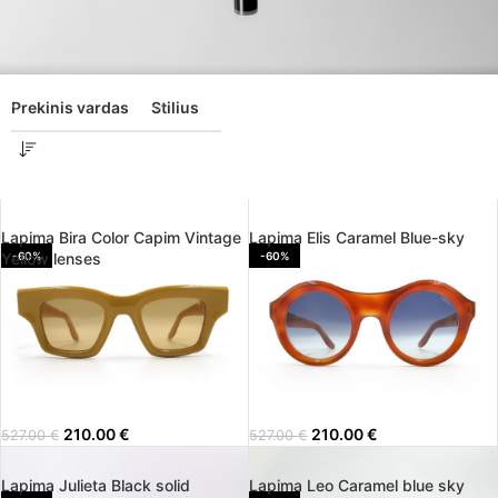
Prekinis vardas
Stilius
Lapima Bira Color Capim Vintage
Lapima Elis Caramel Blue-sky
Yellow lenses
-60%
-60%
210.00
€
210.00
€
527.00
€
527.00
€
Lapima Julieta Black solid
Lapima Leo Caramel blue sky