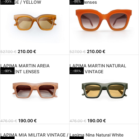
VINTAGE / YELLOW
-60%
Brown lenses
-60%
210.00
€
210.00
€
527.00
€
527.00
€
LAPIMA MARTIN AREIA
LAPIMA MARTIN NATURAL
GRADIENT LENSES
-60%
GREEN VINTAGE
-60%
190.00
€
190.00
€
476.00
€
476.00
€
LAPIMA MIA MILITAR VINTAGE /
Lapima Nina Natural White