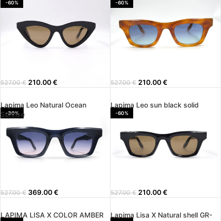
-60%
-60%
210.00
€
210.00
€
527.00
€
527.00
€
Lapima Leo Natural Ocean
Lapima Leo sun black solid
Sunrise
-30%
-60%
369.00
€
210.00
€
527.00
€
527.00
€
LAPIMA LISA X COLOR AMBER
Lapima Lisa X Natural shell GR-