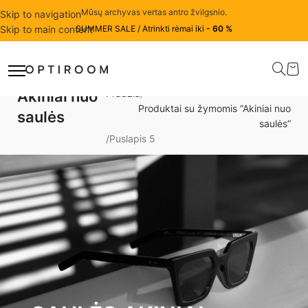
Mūsų archyvas vertas antro žvilgsnio.
Skip to navigation
Skip to main content
SUMMER SALE / Atrinkti rėmai iki
- 60 %
Akiniai nuo
Pradžia
Produktai su žymomis “Akiniai nuo
saulės
saulės”
Puslapis 5