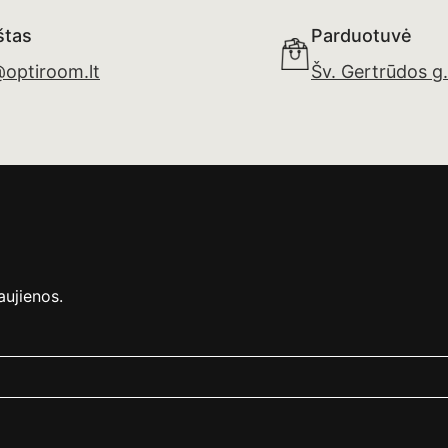
štas
Parduotuvė
@optiroom.lt
Šv. Gertrūdos g
aujienos.