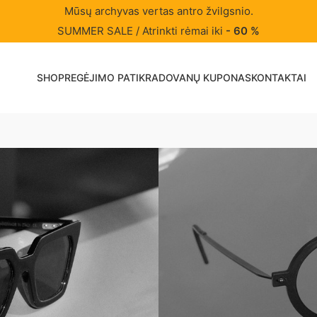
Mūsų archyvas vertas antro žvilgsnio.
SUMMER SALE / Atrinkti rėmai iki
- 60 %
SHOP
REGĖJIMO PATIKRA
DOVANŲ KUPONAS
KONTAKTAI