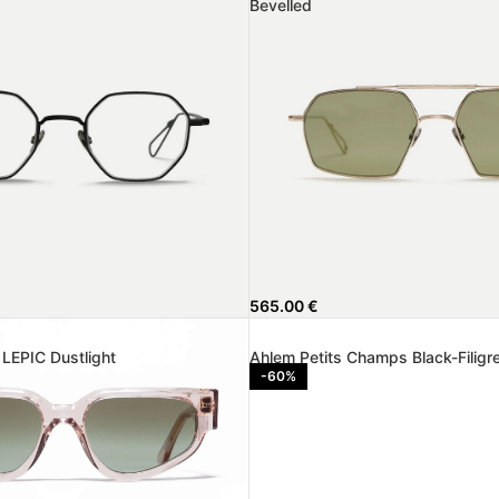
Bevelled
565.00
€
EPIC Dustlight
Ahlem Petits Champs Black-Filigr
-60%