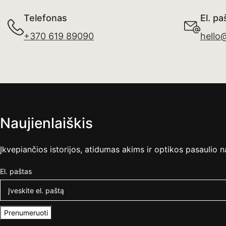
Telefonas
El. pa
+370 619 89090
hello
Naujienlaiškis
Įkvepiančios istorijos, atidumas akims ir optikos pasaulio n
El. paštas
Prenumeruoti