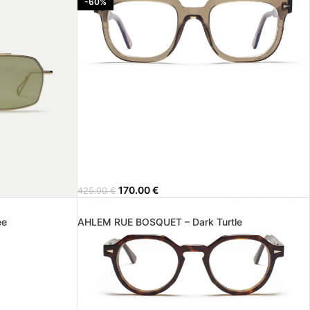
-60%
170.00
€
425.00
€
ee
AHLEM RUE BOSQUET – Dark Turtle