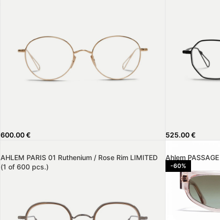
600.00
€
525.00
€
AHLEM PARIS 01 Ruthenium / Rose Rim LIMITED
Ahlem PASSAGE L
-60%
(1 of 600 pcs.)