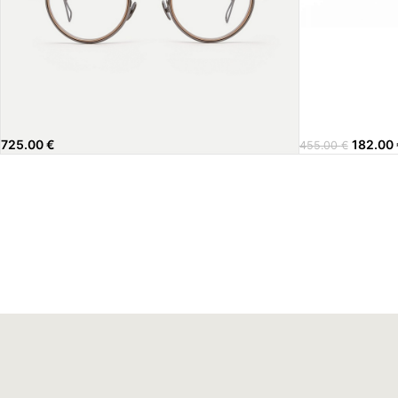
725.00
€
182.00
455.00
€