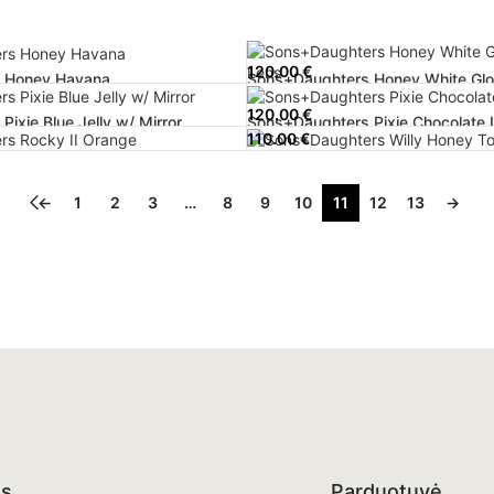
120.00
€
 Honey Havana
Sons+Daughters Honey White Gl
120.00
€
ixie Blue Jelly w/ Mirror
Sons+Daughters Pixie Chocolate 
110.00
€
Rocky II Orange
Sons+Daughters Willy Honey Tort
←
1
2
3
…
8
9
10
11
12
13
→
as
Parduotuvė