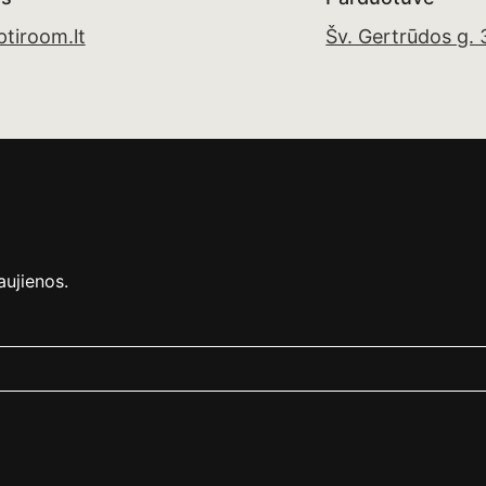
tiroom.lt
Šv. Gertrūdos g.
aujienos.