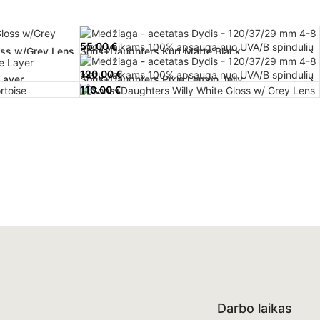
55.00
€
oss w/Grey Lens
Sons+Daughters Kurt Matte Black
120.00
€
Layer
Sons+Daughters Pixie Lemon Jelly
110.00
€
oise
Sons+Daughters Willy White Gloss w/ Grey Lens
Darbo laikas