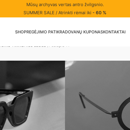
Mūsų archyvas vertas antro žvilgsnio.
SUMMER SALE / Atrinkti rėmai iki
- 60 %
SHOP
REGĖJIMO PATIKRA
DOVANŲ KUPONAS
KONTAKTAI
omis “Akiniai nuo saulės”
Puslapis 11