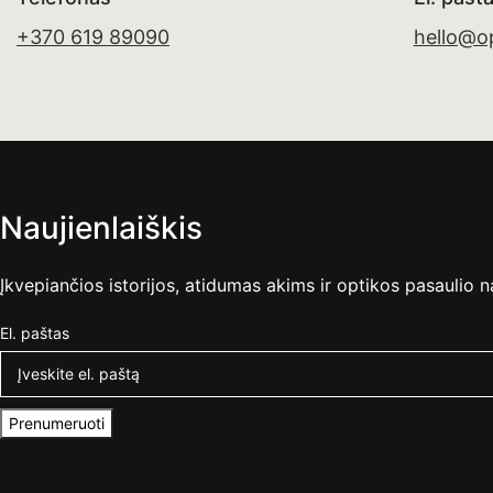
+370 619 89090
hello@op
Naujienlaiškis
Įkvepiančios istorijos, atidumas akims ir optikos pasaulio n
El. paštas
Prenumeruoti