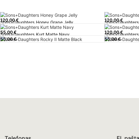
120.00
€
120.00
€
Sons+Daughters Honey Grape Jelly
Sons+Daughters
55.00
€
120.00
€
Sons+Daughters Kurt Matte Navy
Sons+Daughters P
55.00
€
55.00
€
Sons+Daughters Rocky II Matte Black
Sons+Daughters 
Telefonas
El. pašt