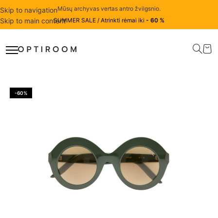
Mūsų archyvas vertas antro žvilgsnio.
Skip to navigation
Skip to main content
SUMMER SALE / Atrinkti rėmai iki
- 60 %
-60%