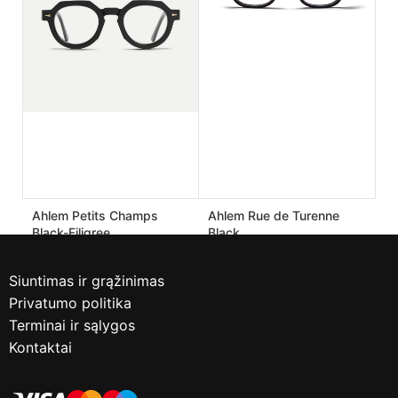
170.00
€
182.00
€
425.00
€
455.00
€
Ahlem Petits Champs
Ahlem Rue de Turenne
Black-Filigree
Black
190.00
€
170.00
€
475.00
€
425.00
€
Siuntimas ir grąžinimas
Privatumo politika
Terminai ir sąlygos
Kontaktai