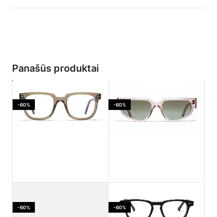
Panašūs produktai
-60%
-60%
Ahlem Jaures Smoked
Ahlem PASSAGE LEPIC
light
Dustlight
-60%
-60%