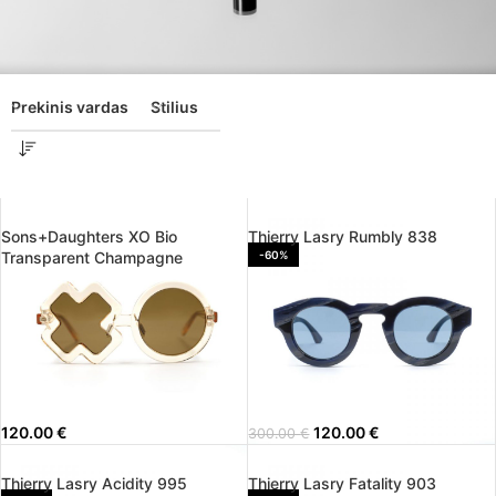
Prekinis vardas
Stilius
Sons+Daughters XO Bio
Thierry Lasry Rumbly 838
Transparent Champagne
-60%
120.00
€
120.00
€
300.00
€
Thierry Lasry Acidity 995
Thierry Lasry Fatality 903