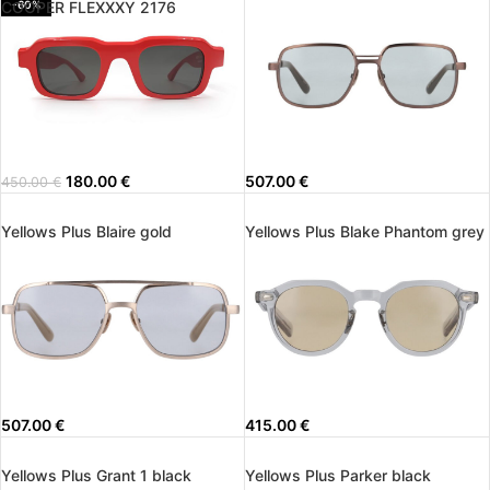
COOPER FLEXXXY 2176
-60%
180.00
€
507.00
€
450.00
€
Yellows Plus Blaire gold
Yellows Plus Blake Phantom grey
507.00
€
415.00
€
Yellows Plus Grant 1 black
Yellows Plus Parker black