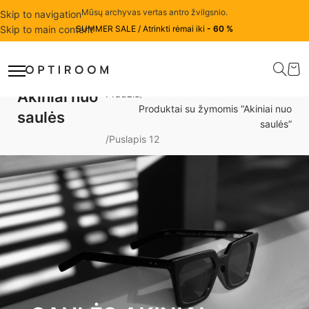
Mūsų archyvas vertas antro žvilgsnio.
Skip to navigation
Skip to main content
SUMMER SALE / Atrinkti rėmai iki
- 60 %
Akiniai nuo
Pradžia
Produktai su žymomis “Akiniai nuo
saulės
saulės”
Puslapis 12