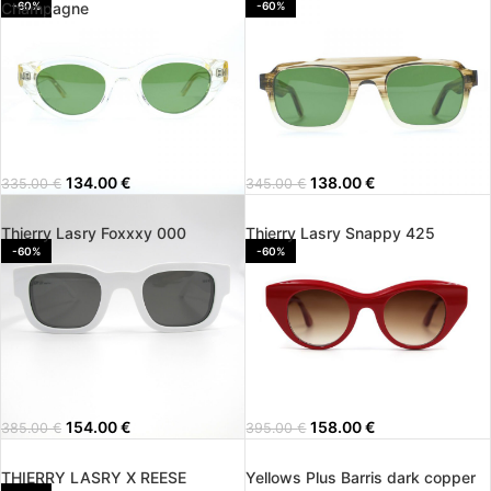
Champagne
-60%
-60%
134.00
€
138.00
€
335.00
€
345.00
€
Thierry Lasry Foxxxy 000
Thierry Lasry Snappy 425
-60%
-60%
154.00
€
158.00
€
385.00
€
395.00
€
THIERRY LASRY X REESE
Yellows Plus Barris dark copper