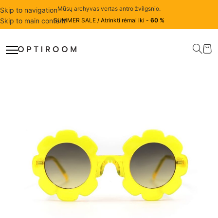
Mūsų archyvas vertas antro žvilgsnio.
Skip to navigation
Skip to main content
SUMMER SALE / Atrinkti rėmai iki
- 60 %