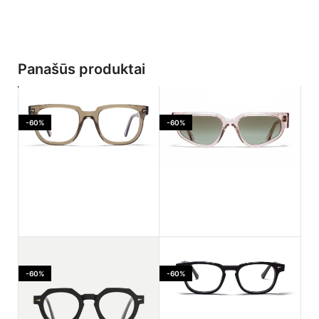
Panašūs produktai
-60%
-60%
Ahlem Jaures Smoked
Ahlem PASSAGE LEPIC
light
Dustlight
-60%
-60%
170.00
€
182.00
€
425.00
€
455.00
€