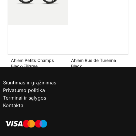
Ahlem Petits Champs
Ahlem Rue de Turenne
Black-Filigree
Black
190.00
€
170.00
€
475.00
€
425.00
€
Siuntimas ir grąžinimas
Privatumo politika
Terminai ir sąlygos
Kontaktai