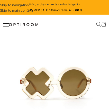
Mūsų archyvas vertas antro žvilgsnio.
Skip to navigation
Skip to main content
SUMMER SALE / Atrinkti rėmai iki
- 60 %