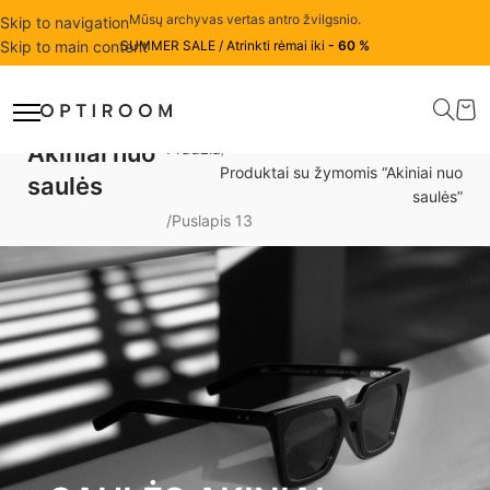
Mūsų archyvas vertas antro žvilgsnio.
Skip to navigation
Skip to main content
SUMMER SALE / Atrinkti rėmai iki
- 60 %
Akiniai nuo
Pradžia
Produktai su žymomis “Akiniai nuo
saulės
saulės”
Puslapis 13