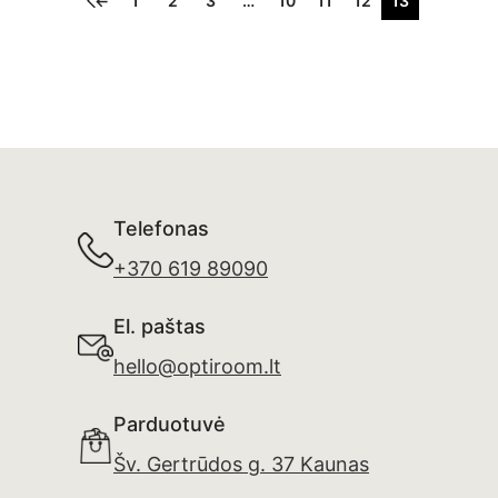
←
1
2
3
…
10
11
12
13
Telefonas
+370 619 89090
El. paštas
hello@optiroom.lt
Parduotuvė
Šv. Gertrūdos g. 37 Kaunas