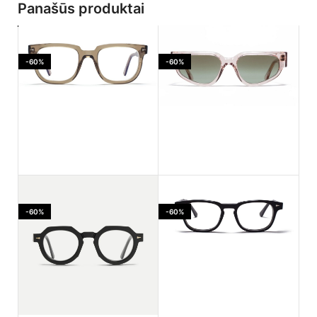
Panašūs produktai
-60%
-60%
Ahlem Jaures Smoked
Ahlem PASSAGE LEPIC
light
Dustlight
-60%
-60%
170.00
€
182.00
€
425.00
€
455.00
€