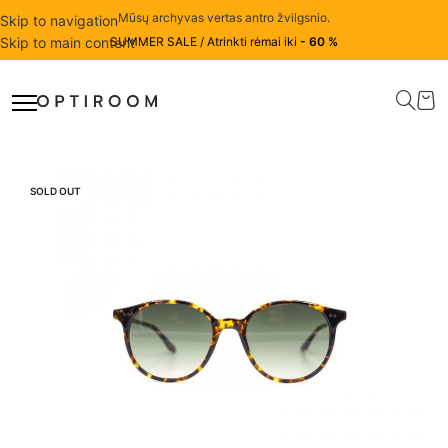
Mūsų archyvas vertas antro žvilgsnio.
Skip to navigation
Skip to main content
SUMMER SALE / Atrinkti rėmai iki
- 60 %
SOLD OUT