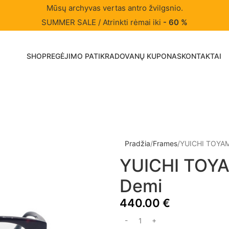
Mūsų archyvas vertas antro žvilgsnio.
SUMMER SALE / Atrinkti rėmai iki
- 60 %
SHOP
REGĖJIMO PATIKRA
DOVANŲ KUPONAS
KONTAKTAI
Pradžia
Frames
YUICHI TOYA
YUICHI TOY
Demi
440.00
€