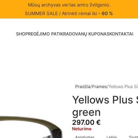
Mūsų archyvas vertas antro žvilgsnio.
SUMMER SALE / Atrinkti rėmai iki
- 60 %
SHOP
REGĖJIMO PATIKRA
DOVANŲ KUPONAS
KONTAKTAI
Pradžia
Frames
Yellows Plus S
Yellows Plus 
green
297.00
€
Neturime
Aprašymas
Lęšiai
Siunt