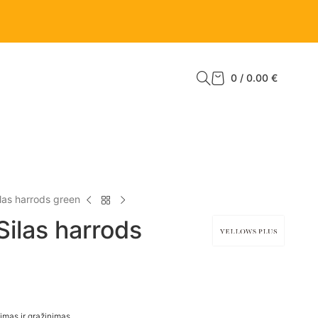
0
/
0.00
€
ilas harrods green
Silas harrods
imas ir grąžinimas