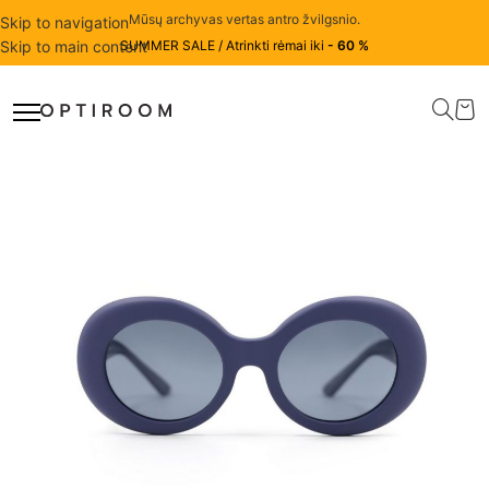
Mūsų archyvas vertas antro žvilgsnio.
Skip to navigation
Skip to main content
SUMMER SALE / Atrinkti rėmai iki
- 60 %