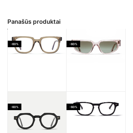
Panašūs produktai
-60%
-60%
Ahlem Jaures Smoked
Ahlem PASSAGE LEPIC
light
Dustlight
-60%
-60%
170.00
€
182.00
€
425.00
€
455.00
€