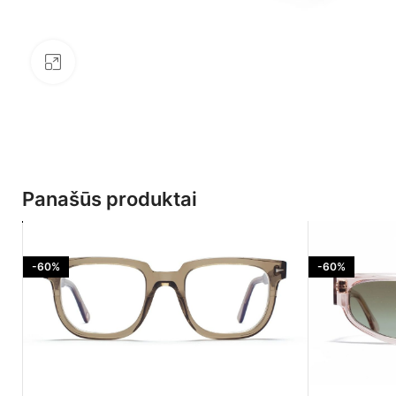
Click to enlarge
Panašūs produktai
-60%
-60%