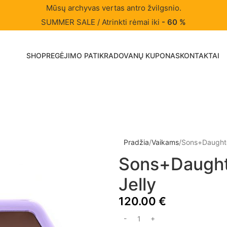
Mūsų archyvas vertas antro žvilgsnio.
SUMMER SALE / Atrinkti rėmai iki
- 60 %
SHOP
REGĖJIMO PATIKRA
DOVANŲ KUPONAS
KONTAKTAI
Pradžia
Vaikams
Sons+Daughte
Sons+Daught
Jelly
120.00
€