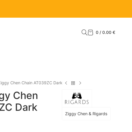
0
/
0.00
€
 Ziggy Chen Chain AT039ZC Dark
ggy Chen
ZC Dark
Ziggy Chen & Rigards