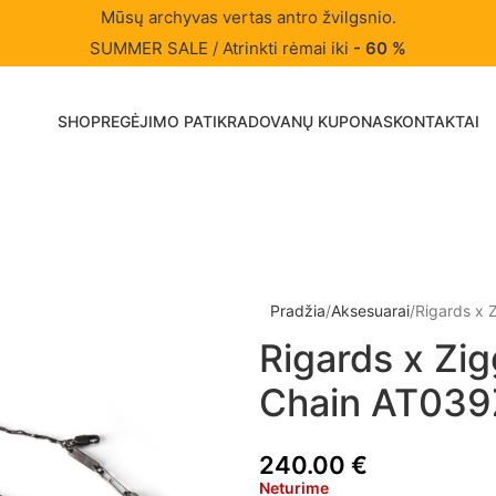
Mūsų archyvas vertas antro žvilgsnio.
SUMMER SALE / Atrinkti rėmai iki
- 60 %
SHOP
REGĖJIMO PATIKRA
DOVANŲ KUPONAS
KONTAKTAI
Pradžia
Aksesuarai
Rigards x
Rigards x Zi
Chain AT039
240.00
€
Neturime