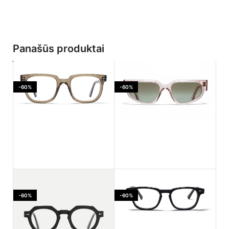
Panašūs produktai
-60%
-60%
Ahlem Jaures Smoked
Ahlem PASSAGE LEPIC
light
Dustlight
-60%
-60%
170.00
€
182.00
€
425.00
€
455.00
€