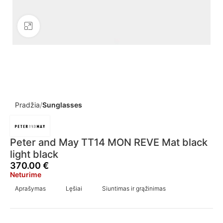
Click to enlarge
Pradžia
Sunglasses
Peter and May TT14 MON REVE Mat black
light black
370.00
€
Neturime
Aprašymas
Lęšiai
Siuntimas ir grąžinimas