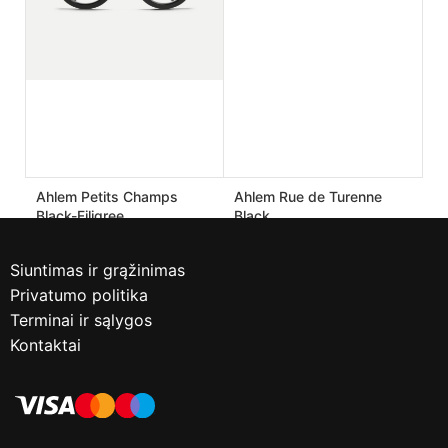
Ahlem Petits Champs
Ahlem Rue de Turenne
Black-Filigree
Black
190.00
€
170.00
€
475.00
€
425.00
€
Siuntimas ir grąžinimas
Privatumo politika
Terminai ir sąlygos
Kontaktai