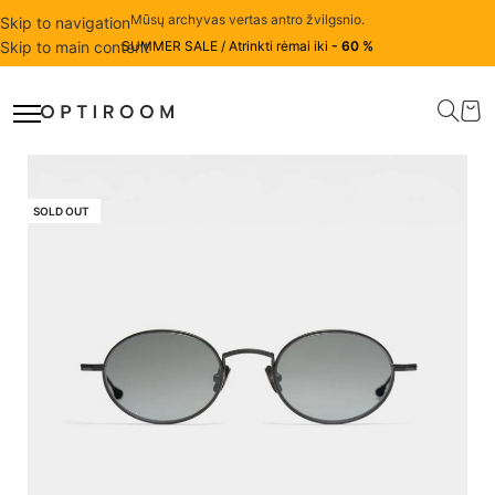
Mūsų archyvas vertas antro žvilgsnio.
Skip to navigation
Skip to main content
SUMMER SALE / Atrinkti rėmai iki
- 60 %
SOLD OUT