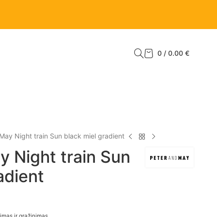
0
/
0.00
€
May Night train Sun black miel gradient
y Night train Sun
adient
imas ir grąžinimas