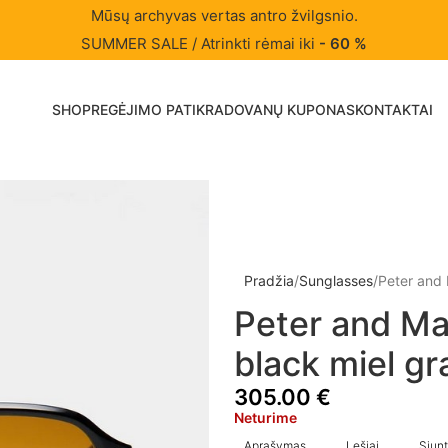
Mūsų archyvas vertas antro žvilgsnio.
SUMMER SALE / Atrinkti rėmai iki
- 60 %
SHOP
REGĖJIMO PATIKRA
DOVANŲ KUPONAS
KONTAKTAI
Pradžia
Sunglasses
Peter and 
Peter and Ma
black miel gr
305.00
€
Neturime
Aprašymas
Lęšiai
Siunt