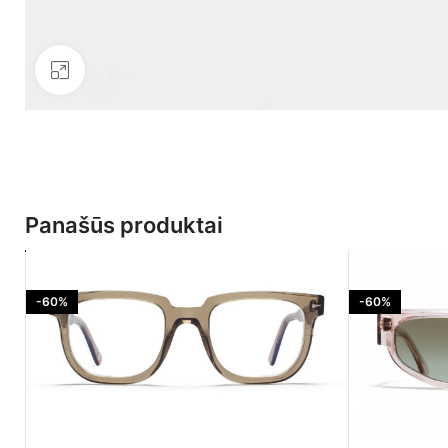
Click to enlarge
Panašūs produktai
-60%
-60%