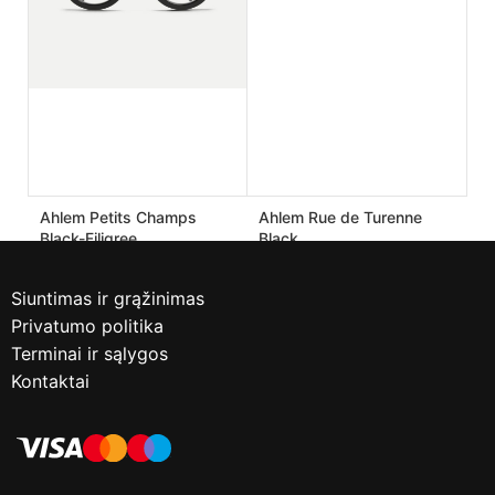
Ahlem Petits Champs
Ahlem Rue de Turenne
Black-Filigree
Black
190.00
€
170.00
€
475.00
€
425.00
€
Siuntimas ir grąžinimas
Privatumo politika
Terminai ir sąlygos
Kontaktai