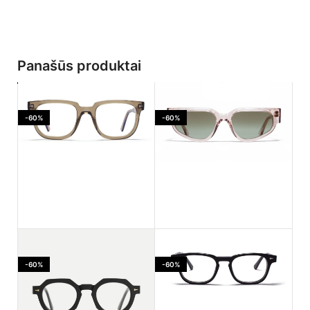
Panašūs produktai
-60%
-60%
Ahlem Jaures Smoked
Ahlem PASSAGE LEPIC
light
Dustlight
-60%
-60%
170.00
€
182.00
€
425.00
€
455.00
€