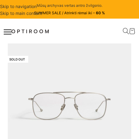
Mūsų archyvas vertas antro žvilgsnio.
Skip to navigation
Skip to main content
SUMMER SALE / Atrinkti rėmai iki
- 60 %
SOLD OUT