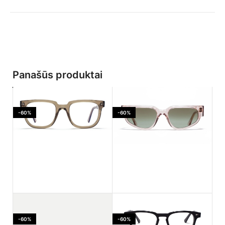
Panašūs produktai
-60%
-60%
Ahlem Jaures Smoked
Ahlem PASSAGE LEPIC
light
Dustlight
-60%
-60%