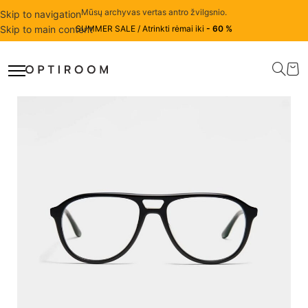
Mūsų archyvas vertas antro žvilgsnio.
Skip to navigation
Skip to main content
SUMMER SALE / Atrinkti rėmai iki
- 60 %