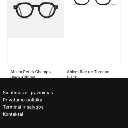
170.00
€
182.00
€
425.00
€
455.00
€
Ahlem Petits Champs
Ahlem Rue de Turenne
Black-Filigree
Black
190.00
€
170.00
€
475.00
€
425.00
€
Siuntimas ir grąžinimas
Privatumo politika
Terminai ir sąlygos
Kontaktai