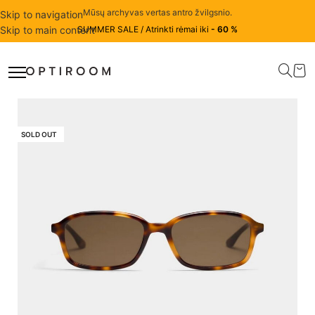
Mūsų archyvas vertas antro žvilgsnio.
Skip to navigation
Skip to main content
SUMMER SALE / Atrinkti rėmai iki
- 60 %
SOLD OUT