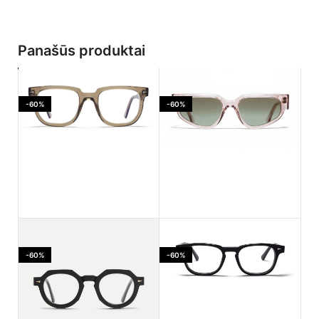
Panašūs produktai
-60%
-60%
Ahlem Jaures Smoked
Ahlem PASSAGE LEPIC
light
Dustlight
-60%
-60%
170.00
€
182.00
€
425.00
€
455.00
€