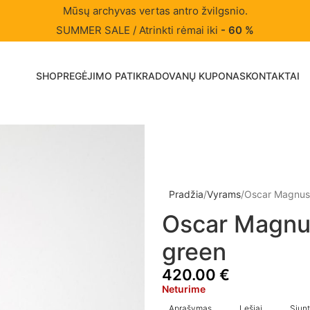
Mūsų archyvas vertas antro žvilgsnio.
SUMMER SALE / Atrinkti rėmai iki
- 60 %
SHOP
REGĖJIMO PATIKRA
DOVANŲ KUPONAS
KONTAKTAI
Pradžia
Vyrams
Oscar Magnus
Oscar Magnu
green
420.00
€
Neturime
Aprašymas
Lęšiai
Siunt