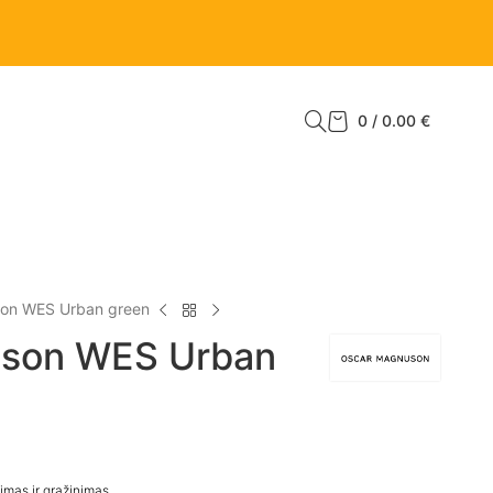
0
/
0.00
€
on WES Urban green
son WES Urban
imas ir grąžinimas