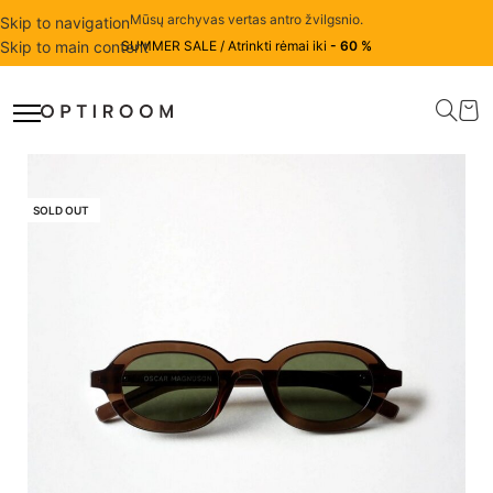
Mūsų archyvas vertas antro žvilgsnio.
Skip to navigation
Skip to main content
SUMMER SALE / Atrinkti rėmai iki
- 60 %
SOLD OUT