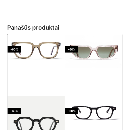
Panašūs produktai
-60%
-60%
Ahlem Jaures Smoked
Ahlem PASSAGE LEPIC
light
Dustlight
-60%
-60%
170.00
€
182.00
€
425.00
€
455.00
€