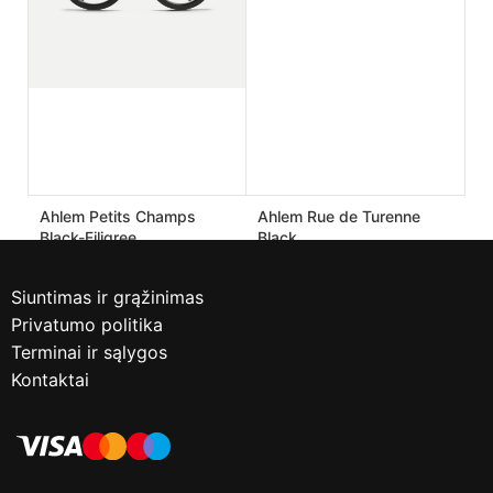
Ahlem Petits Champs
Ahlem Rue de Turenne
Black-Filigree
Black
190.00
€
170.00
€
475.00
€
425.00
€
Siuntimas ir grąžinimas
Privatumo politika
Terminai ir sąlygos
Kontaktai