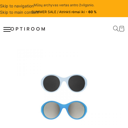
Mūsų archyvas vertas antro žvilgsnio.
Skip to navigation
Skip to main content
SUMMER SALE / Atrinkti rėmai iki
- 60 %