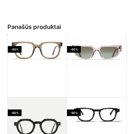
Panašūs produktai
-60%
-60%
Ahlem Jaures Smoked
Ahlem PASSAGE LEPIC
light
Dustlight
-60%
-60%
170.00
€
182.00
€
425.00
€
455.00
€