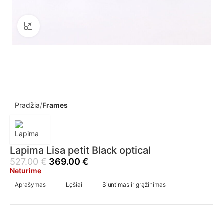
Click to enlarge
Pradžia
Frames
Lapima Lisa petit Black optical
527.00
€
369.00
€
Neturime
Aprašymas
Lęšiai
Siuntimas ir grąžinimas