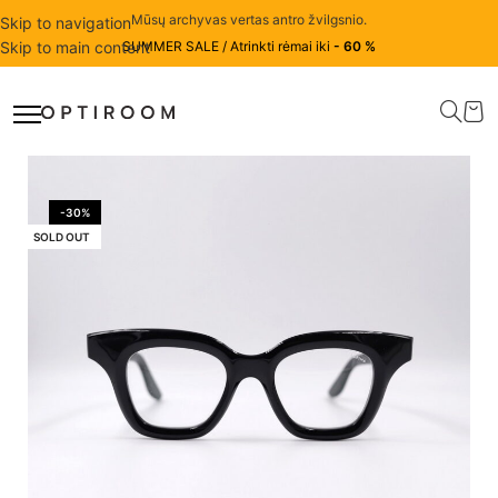
Mūsų archyvas vertas antro žvilgsnio.
Skip to navigation
Skip to main content
SUMMER SALE / Atrinkti rėmai iki
- 60 %
-30%
SOLD OUT