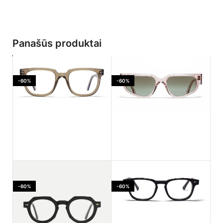
Panašūs produktai
-60%
-60%
Ahlem Jaures Smoked
Ahlem PASSAGE LEPIC
light
Dustlight
-60%
-60%
170.00
€
182.00
€
425.00
€
455.00
€