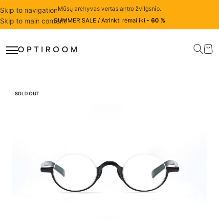
Mūsų archyvas vertas antro žvilgsnio.
Skip to navigation
Skip to main content
SUMMER SALE / Atrinkti rėmai iki
- 60 %
SOLD OUT