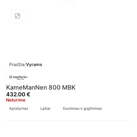
Click to enlarge
Pradžia
Vyrams
KameManNen 800 MBK
432.00
€
Neturime
Aprašymas
Lęšiai
Siuntimas ir grąžinimas