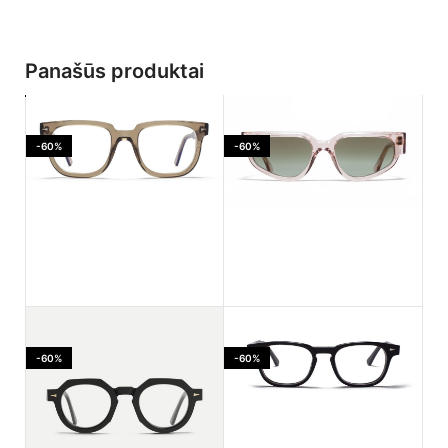
Panašūs produktai
-60%
-60%
Ahlem Jaures Smoked
Ahlem PASSAGE LEPIC
light
Dustlight
-60%
-60%
170.00
€
182.00
€
425.00
€
455.00
€