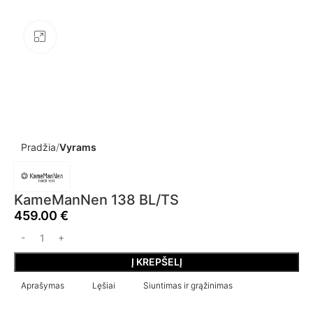
Click to enlarge
Pradžia
Vyrams
KameManNen 138 BL/TS
459.00
€
Į KREPŠELĮ
Aprašymas
Lęšiai
Siuntimas ir grąžinimas