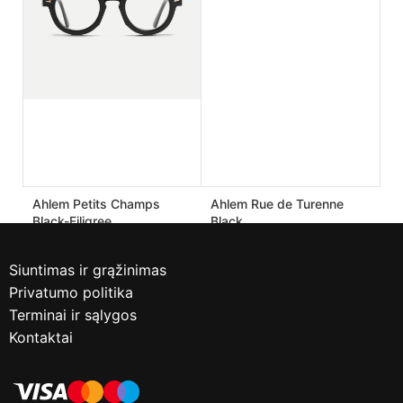
Ahlem Petits Champs
Ahlem Rue de Turenne
Black-Filigree
Black
190.00
€
170.00
€
475.00
€
425.00
€
Siuntimas ir grąžinimas
Privatumo politika
Terminai ir sąlygos
Kontaktai