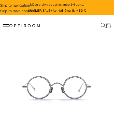
Mūsų archyvas vertas antro žvilgsnio.
Skip to navigation
Skip to main content
SUMMER SALE / Atrinkti rėmai iki
- 60 %