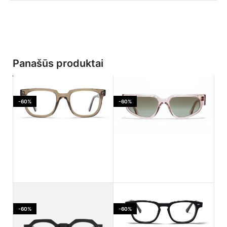
Panašūs produktai
-60%
-60%
Ahlem Jaures Smoked
Ahlem PASSAGE LEPIC
light
Dustlight
-60%
-60%
170.00
€
182.00
€
425.00
€
455.00
€