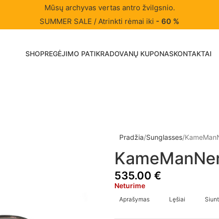
Mūsų archyvas vertas antro žvilgsnio.
SUMMER SALE / Atrinkti rėmai iki
- 60 %
SHOP
REGĖJIMO PATIKRA
DOVANŲ KUPONAS
KONTAKTAI
Pradžia
Sunglasses
KameManN
KameManNen
535.00
€
Neturime
Aprašymas
Lęšiai
Siunt