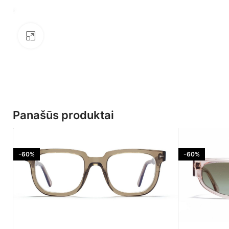
Click to enlarge
Panašūs produktai
-60%
-60%