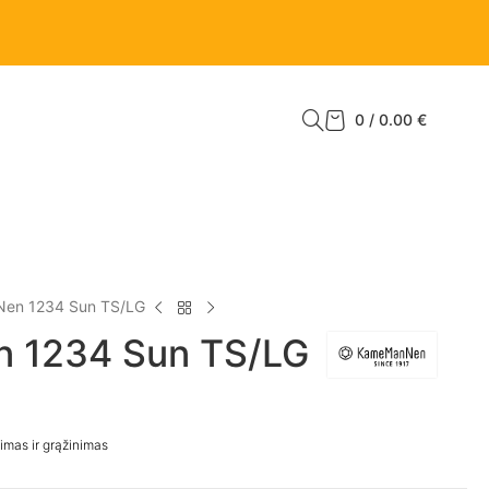
0
/
0.00
€
en 1234 Sun TS/LG
 1234 Sun TS/LG
imas ir grąžinimas