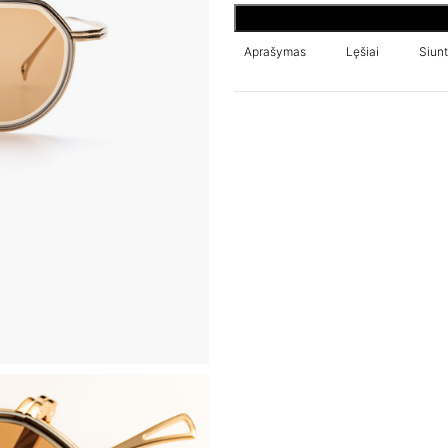
Aprašymas
Lęšiai
Siunt