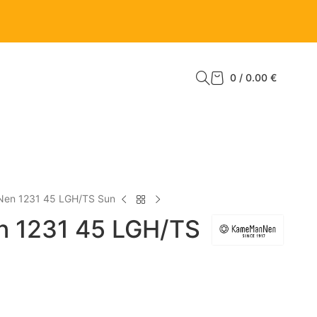
0
/
0.00
€
en 1231 45 LGH/TS Sun
 1231 45 LGH/TS