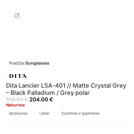
Click to enlarge
Pradžia
Sunglasses
Dita Lancier LSA-401 // Matte Crystal Grey
– Black Palladium / Grey polar
510.00
€
204.00
€
Neturime
Aprašymas
Lęšiai
Siuntimas ir grąžinimas