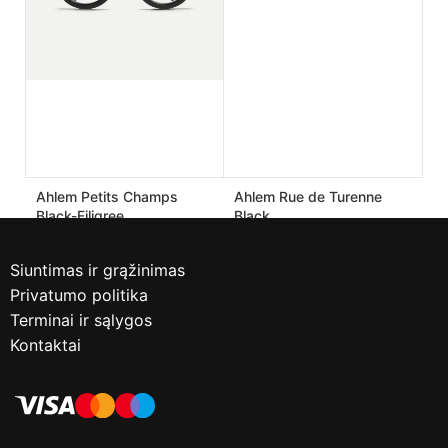
Ahlem Petits Champs
Ahlem Rue de Turenne
Black-Filigree
Black
190.00
€
170.00
€
475.00
€
425.00
€
Siuntimas ir grąžinimas
Privatumo politika
Terminai ir sąlygos
Kontaktai