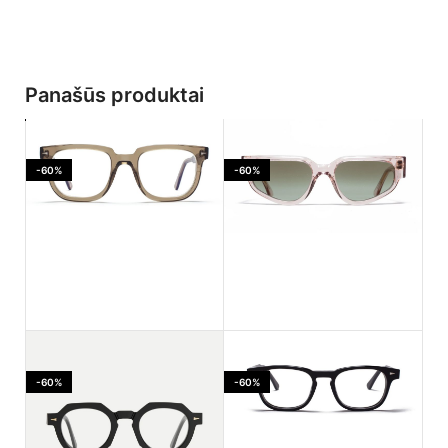
Panašūs produktai
-60%
-60%
Ahlem Jaures Smoked
Ahlem PASSAGE LEPIC
light
Dustlight
-60%
-60%
170.00
€
182.00
€
425.00
€
455.00
€