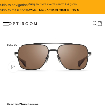
Mūsų archyvas vertas antro žvilgsnio.
Skip to navigation
Skip to main content
SUMMER SALE / Atrinkti rėmai iki
- 60 %
SOLD OUT
Click to enlarge
Pradžia
Sunglasses