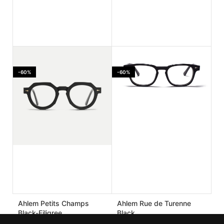
Ahlem Jaures Smoked
Ahlem PASSAGE LEPIC
light
Dustlight
-60%
-60%
170.00
€
182.00
€
425.00
€
455.00
€
Ahlem Petits Champs
Ahlem Rue de Turenne
Black-Filigree
Black