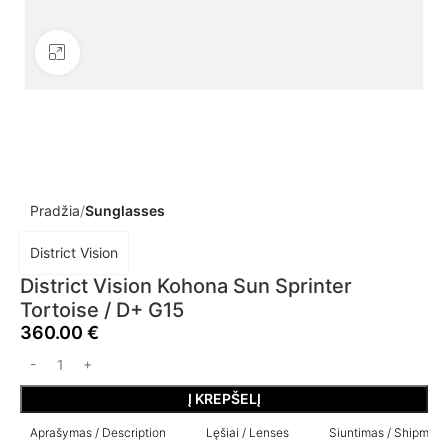
Click to enlarge
Pradžia
Sunglasses
District Vision
District Vision Kohona Sun Sprinter
Tortoise / D+ G15
360.00
€
Į KREPŠELĮ
Aprašymas / Description
Lęšiai / Lenses
Siuntimas / Shipment