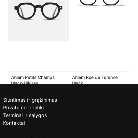
170.00
€
182.00
€
425.00
€
455.00
€
Ahlem Petits Champs
Ahlem Rue de Turenne
Black-Filigree
Black
190.00
€
170.00
€
475.00
€
425.00
€
Siuntimas ir grąžinimas
Privatumo politika
Terminai ir sąlygos
Kontaktai