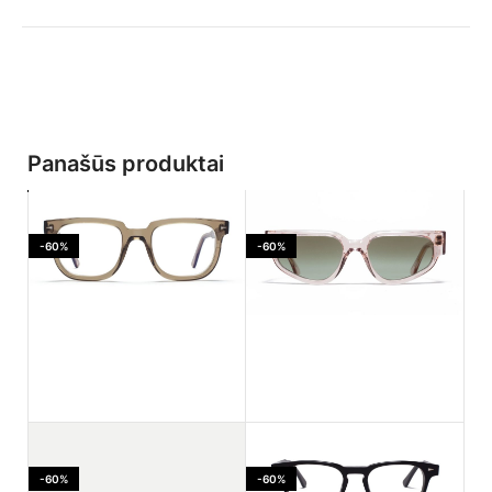
Panašūs produktai
-60%
-60%
Ahlem Jaures Smoked
Ahlem PASSAGE LEPIC
light
Dustlight
-60%
-60%