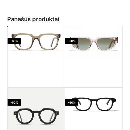
Panašūs produktai
-60%
-60%
Ahlem Jaures Smoked
Ahlem PASSAGE LEPIC
light
Dustlight
-60%
-60%
170.00
€
182.00
€
425.00
€
455.00
€