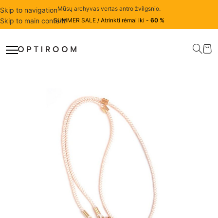
Mūsų archyvas vertas antro žvilgsnio.
Skip to navigation
Skip to main content
SUMMER SALE / Atrinkti rėmai iki
- 60 %