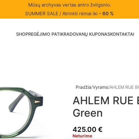
Mūsų archyvas vertas antro žvilgsnio.
SUMMER SALE / Atrinkti rėmai iki
- 60 %
SHOP
REGĖJIMO PATIKRA
DOVANŲ KUPONAS
KONTAKTAI
Pradžia
Vyrams
AHLEM RUE B
AHLEM RUE 
Green
425.00
€
Neturime