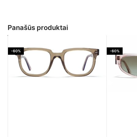
Panašūs produktai
-60%
-60%