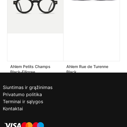
Ahlem Petits Champs
Ahlem Rue de Turenne
Black-Filigree
Black
190.00
€
170.00
€
475.00
€
425.00
€
Siuntimas ir grąžinimas
Privatumo politika
Terminai ir sąlygos
Kontaktai