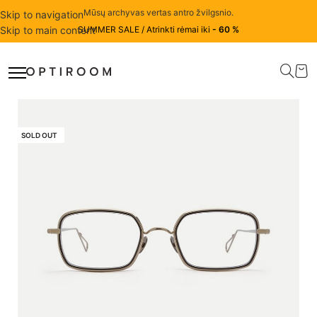
Mūsų archyvas vertas antro žvilgsnio.
Skip to navigation
Skip to main content
SUMMER SALE / Atrinkti rėmai iki
- 60 %
SOLD OUT