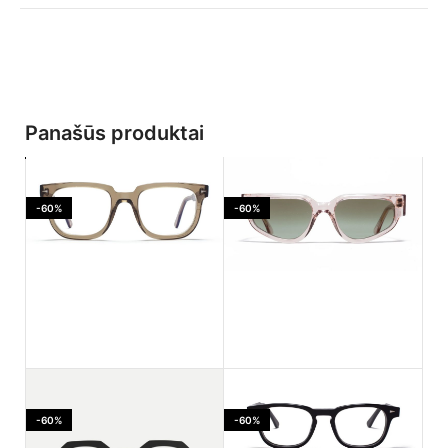
Panašūs produktai
-60%
-60%
Ahlem Jaures Smoked
Ahlem PASSAGE LEPIC
light
Dustlight
-60%
-60%
170.00
€
182.00
€
425.00
€
455.00
€