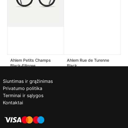
Ahlem Petits Champs
Ahlem Rue de Turenne
Black-Filigree
Black
190.00
€
170.00
€
475.00
€
425.00
€
Siuntimas ir grąžinimas
Privatumo politika
Terminai ir sąlygos
Kontaktai