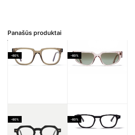
Panašūs produktai
-60%
-60%
Ahlem Jaures Smoked
Ahlem PASSAGE LEPIC
light
Dustlight
-60%
-60%
170.00
€
182.00
€
425.00
€
455.00
€