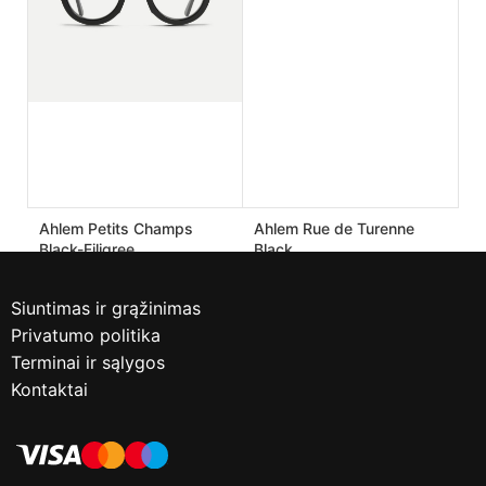
Ahlem Petits Champs
Ahlem Rue de Turenne
Black-Filigree
Black
190.00
€
170.00
€
475.00
€
425.00
€
Siuntimas ir grąžinimas
Privatumo politika
Terminai ir sąlygos
Kontaktai