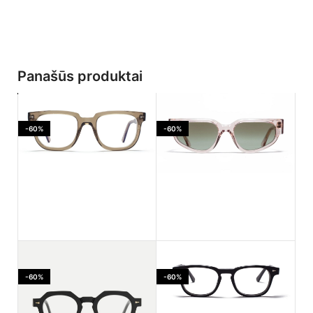
Panašūs produktai
-60%
-60%
Ahlem Jaures Smoked
Ahlem PASSAGE LEPIC
light
Dustlight
-60%
-60%
170.00
€
182.00
€
425.00
€
455.00
€