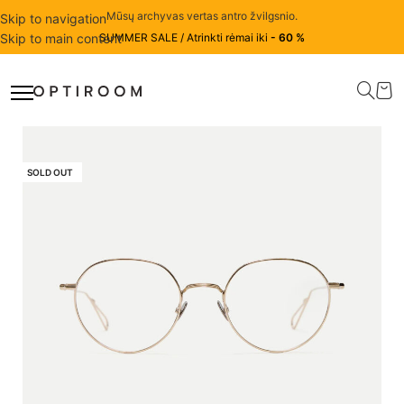
Mūsų archyvas vertas antro žvilgsnio.
Skip to navigation
Skip to main content
SUMMER SALE / Atrinkti rėmai iki
- 60 %
SOLD OUT